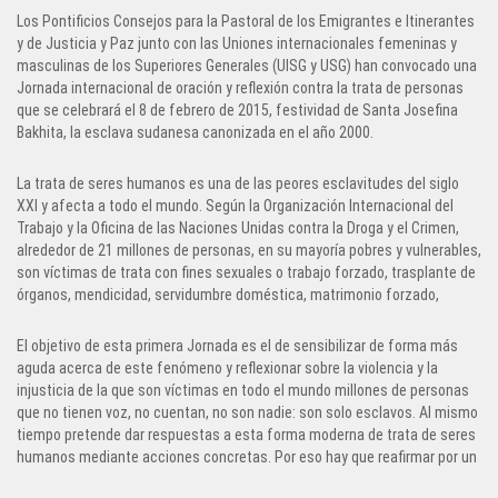
Los Pontificios Consejos para la Pastoral de los Emigrantes e Itinerantes
y de Justicia y Paz junto con las Uniones internacionales femeninas y
masculinas de los Superiores Generales (UISG y USG) han convocado una
Jornada internacional de oración y reflexión contra la trata de personas
que se celebrará el 8 de febrero de 2015, festividad de Santa Josefina
Bakhita, la esclava sudanesa canonizada en el año 2000.
La trata de seres humanos es una de las peores esclavitudes del siglo
XXI y afecta a todo el mundo. Según la Organización Internacional del
Trabajo y la Oficina de las Naciones Unidas contra la Droga y el Crimen,
alrededor de 21 millones de personas, en su mayoría pobres y vulnerables,
son víctimas de trata con fines sexuales o trabajo forzado, trasplante de
órganos, mendicidad, servidumbre doméstica, matrimonio forzado,
adopción ilegal y otras formas de explotación. Cada año dos millones y
medio de personas son víctimas de tráfico de seres humanos o reducidas
El objetivo de esta primera Jornada es el de sensibilizar de forma más
a la esclavitud; el sesenta por ciento son mujeres o menores. Para los
aguda acerca de este fenómeno y reflexionar sobre la violencia y la
traficantes y los explotadores la trata es una de las actividades más
injusticia de la que son víctimas en todo el mundo millones de personas
lucrativas, rinde unos treinta y dos billones de dólares anuales y es el
que no tienen voz, no cuentan, no son nadie: son solo esclavos. Al mismo
tercer negocio más rentable después del tráfico de drogas y de armas.
tiempo pretende dar respuestas a esta forma moderna de trata de seres
humanos mediante acciones concretas. Por eso hay que reafirmar por un
lado la necesidad de garantizar derechos, libertad y dignidad a las