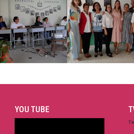
hacerlas protagonistas de su propio rescate.
YOU TUBE
T
Tw