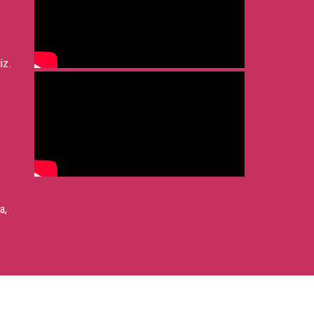
iz.
a,