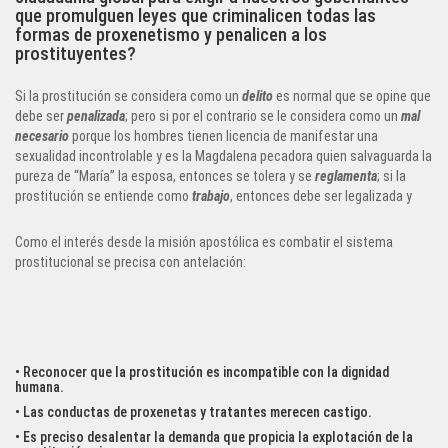
que promulguen leyes que criminalicen todas las
formas de proxenetismo y penalicen a los
prostituyentes?
Si la prostitución se considera como un
delito
es normal que se opine que
debe ser
penalizada
; pero si por el contrario se le considera como un
mal
necesario
porque los hombres tienen licencia de manifestar una
sexualidad incontrolable y es la Magdalena pecadora quien salvaguarda la
pureza de “María” la esposa, entonces se tolera y se
reglamenta
; si la
prostitución se entiende como
trabajo
, entonces debe ser legalizada y
regulada
pero si la prostitución se entiende principalmente como
abuso/agresión sexual
, necesita ser
abolida
.
Como el interés desde la misión apostólica es combatir el sistema
prostitucional se precisa con antelación:
• Reconocer que la prostitución es incompatible con la dignidad
humana.
• Las conductas de proxenetas y tratantes merecen castigo.
• Es preciso desalentar la demanda que propicia la explotación de la